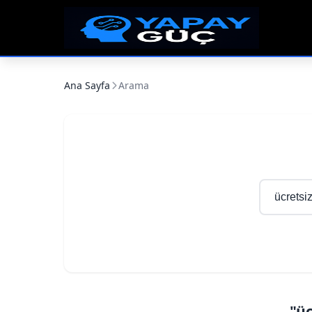
Ana Sayfa
Arama
"üc