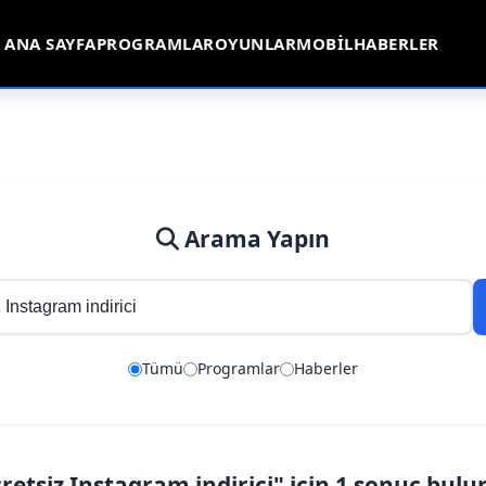
ANA SAYFA
PROGRAMLAR
OYUNLAR
MOBIL
HABERLER
Arama Yapın
Tümü
Programlar
Haberler
retsiz Instagram indirici" için 1 sonuç bul