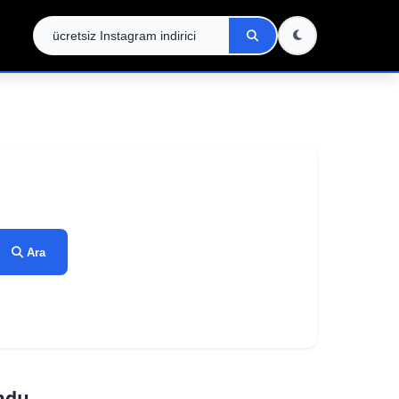
Ara
undu