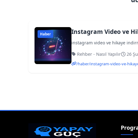
Instagram Video ve Hi
Haber
instagram video ve hikaye indirm
Rehber - Nasıl Yapılır
26 Şu
/haber/instagram-video-ve-hikaye
Progr