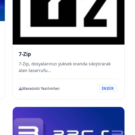
7-Zip
7-Zip, dosyalarınızı yüksek oranda sıkıştırarak
alan tasarrufu...
Masaüstü Yazılımları
İNDİR