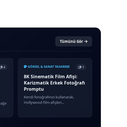
Tümünü Gör
GÖRSEL & SANAT TASARIMI
4
1
8K Sinematik Film Afişi:
Karizmatik Erkek Fotoğrafı
Promptu
Kendi fotoğrafınızı kullanarak,
Hollywood film afişleri...
 ağır