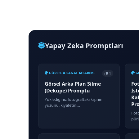
Yapay Zeka Promptları
GÖRSEL & SANAT TASARIMI
GÖ
1
Görsel Arka Plan Silme
Fo
(Dekupe) Promptu
İs
Kal
Yüklediğiniz fotoğraftaki kişinin
Pr
yüzünü, kıyafetini...
Foto
pürü