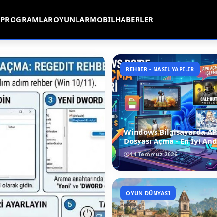
A
PROGRAMLAR
OYUNLAR
MOBIL
HABERLER
REHBER - NASIL YAPILIR
Windows Bilgisayarda A
Dosyası Açma - En İyi An
Emülatörler (2026)
14 Temmuz 2026
OYUN DÜNYASI