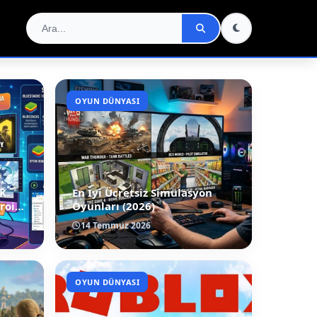
OYUN DÜNYASI
PK
En İyi Ücretsiz Simülasyon
droid
Oyunları (2026)
14 Temmuz 2026
OYUN DÜNYASI