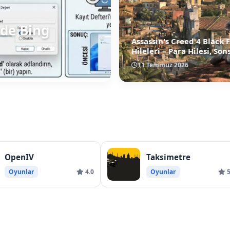
de Bing
Assassin's Creed 4 Black 
Hileleri – Para Hilesi, Son
Yağma ve Efsanevi Gemi
11 Temmuz 2026
Kodları
OpenIV
Taksimetre
Oyunlar
4.0
Oyunlar
5