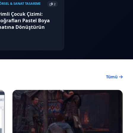
RSEL & SANAT TASARIMI
2
imli Çocuk Çizimi:
oğrafları Pastel Boya
natına Dönüştürün
Tümü