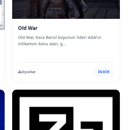
Old War
Old War, Kara Barsil boyunun lideri Adal'ın
intikamını konu alan, g...
Oyunlar
İNDİR