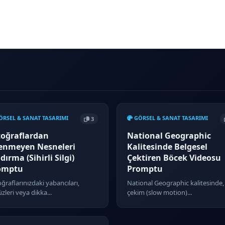
RSEL & SANAT TASARIMI
GÖRSEL & SANAT TASARIMI
3
toğraflardan
National Geographic
tenmeyen Nesneleri
Kalitesinde Belgesel
dırma (Sihirli Silgi)
Çektiren Böcek Videosu
omptu
Promptu
ğraflarınızdaki yabancıları,
National Geographic kalitesinde,
zleri veya dikka...
çekim (slow motion)...