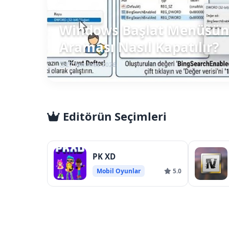
Windows Başlat Menüsün
Araması Nasıl Kapatılır?
27 Temmuz 2026
Editörün Seçimleri
PK XD
Mobil Oyunlar
5.0