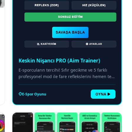
Keskin Nişancı PRO (Aim Trainer)
E-sporcuların tercihi! Sıfır gecikme ve 5 farklı
profesyonel mod ile fare reflekslerini hemen test
et.
E-Spor Oyunu
OYNA