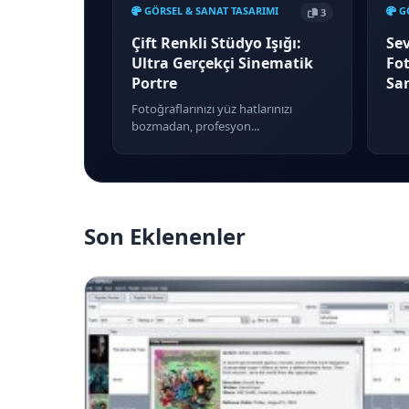
GÖRSEL & SANAT TASARIMI
GÖ
3
Çift Renkli Stüdyo Işığı:
Sev
Ultra Gerçekçi Sinematik
Fot
Portre
Sa
Fotoğraflarınızı yüz hatlarınızı
bozmadan, profesyon...
Son Eklenenler