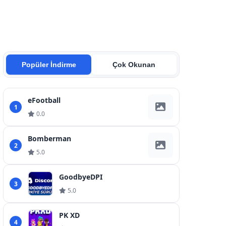
Popüler İndirme
Çok Okunan
eFootball
1
0.0
Bomberman
2
5.0
GoodbyeDPI
3
5.0
PK XD
4