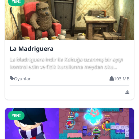
YENI
La Madriguera
La Madriguera indir ile Koltuğa uzanmış bir ayıyı
kontrol edin ve fizik kurallarına meydan oku...
Oyunlar
103 MB
YENI