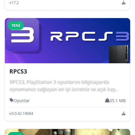
v17.2
YENI
RPCS3
RPCS3, PlayStation 3 oyunlarını bilgisayarda
oynamanızı sağlayan en iyi ücretsiz ve açık kay...
Oyunlar
35.1 MB
v0.0.42.19684