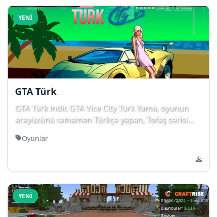
YENI
GTA Türk
GTA Türk indir. GTA Vice City Türk Yama, oyunun
arayüzünü tamamen Türkçe yapan, Tofaş serisi...
Oyunlar
YENI