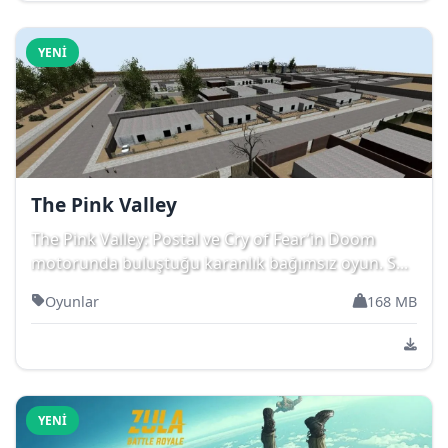
YENI
The Pink Valley
The Pink Valley: Postal ve Cry of Fear’in Doom
motorunda buluştuğu karanlık bağımsız oyun. S...
Oyunlar
168 MB
YENI