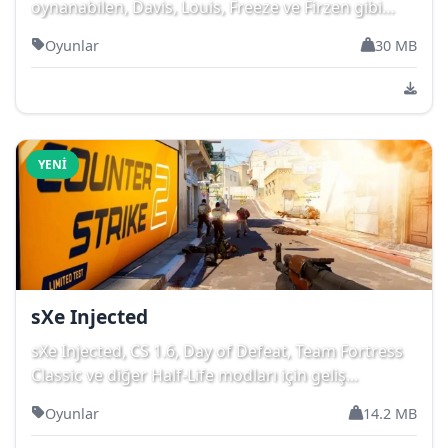
oynanabilen, Davis, Louis, Freeze ve Firzen gibi
un...
Oyunlar
30 MB
YENI
sXe Injected
sXe Injected, CS 1.6, Day of Defeat, Team Fortress
Classic ve diğer Half-Life modları için geliş...
Oyunlar
14.2 MB