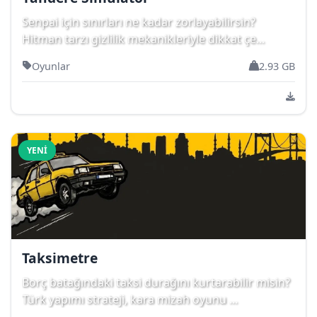
Senpai için sınırları ne kadar zorlayabilirsin?
Hitman tarzı gizlilik mekanikleriyle dikkat çe...
Oyunlar
2.93 GB
YENI
Taksimetre
Borç batağındaki taksi durağını kurtarabilir misin?
Türk yapımı strateji, kara mizah oyunu ...