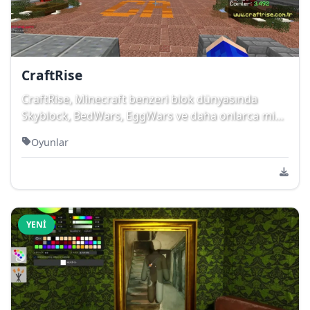
CraftRise
CraftRise, Minecraft benzeri blok dünyasında
Skyblock, BedWars, EggWars ve daha onlarca mini
oyunu...
Oyunlar
YENI