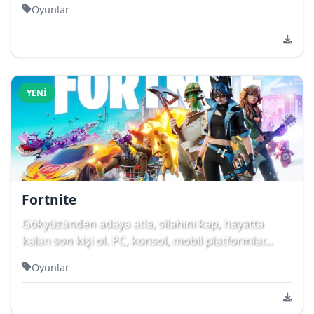
Oyunlar
YENI
Fortnite
Gökyüzünden adaya atla, silahını kap, hayatta
kalan son kişi ol. PC, konsol, mobil platformlar...
Oyunlar