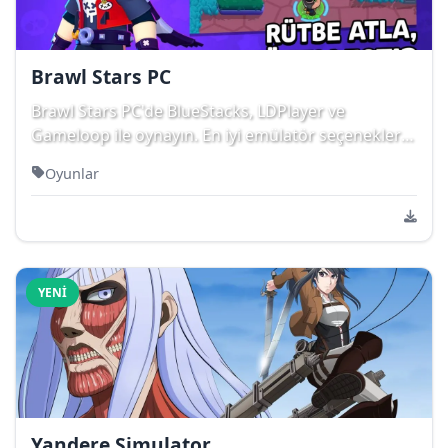
Brawl Stars PC
Brawl Stars PC'de BlueStacks, LDPlayer ve
Gameloop ile oynayın. En iyi emülatör seçenekleri,
kla...
Oyunlar
YENI
Yandere Simulator