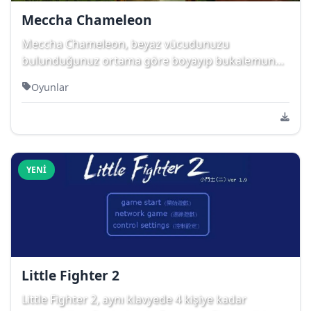
Meccha Chameleon
Meccha Chameleon, beyaz vücudunuzu
bulunduğunuz ortama göre boyayıp bukalemun
gibi kamufle olman...
Oyunlar
YENI
Little Fighter 2
Little Fighter 2, aynı klavyede 4 kişiye kadar