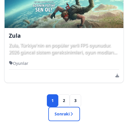
Zula
Zula, Türkiye'nin en popüler yerli FPS oyunudur.
2026 güncel sistem gereksinimleri, oyun modları...
Oyunlar
1
2
3
Sonraki