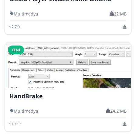
Multimedya
22 MB
v2.7.0
YENI
HandBrake
Multimedya
24.2 MB
v1.11.1