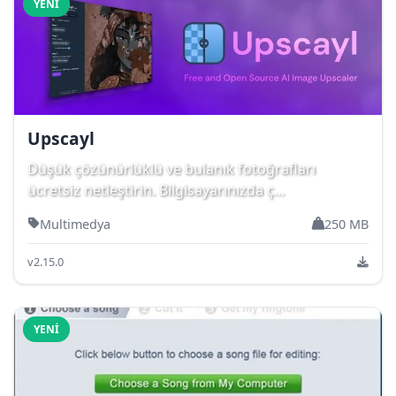
YENI
Upscayl
Düşük çözünürlüklü ve bulanık fotoğrafları
ücretsiz netleştirin. Bilgisayarınızda ç...
Multimedya
250 MB
v2.15.0
YENI