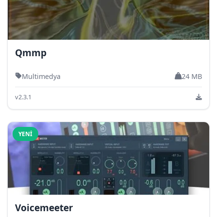
Qmmp
Multimedya
24 MB
v2.3.1
YENI
Voicemeeter