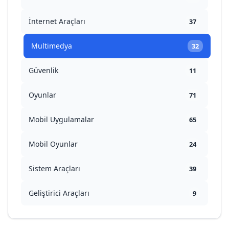
İnternet Araçları
37
Multimedya
32
Güvenlik
11
Oyunlar
71
Mobil Uygulamalar
65
Mobil Oyunlar
24
Sistem Araçları
39
Geliştirici Araçları
9