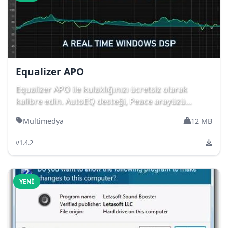
Equalizer APO
Equalizer APO ile kulaklığınızı ücretsiz olarak
kalibre edin. AutoEQ desteği, Peace arayüzü...
Multimedya
12 MB
v1.4.2
YENI