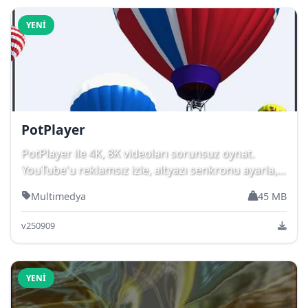
YENI
PotPlayer
PotPlayer ile 4K, 8K videoları sorunsuz oynat.
YouTube'u reklamsız izle, altyazı senkronu ayarla,...
Multimedya
45 MB
v250909
YENI