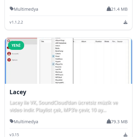
Multimedya
21.4 MB
v1.1.2.2
YENI
Lacey
Lacey ile VK, SoundCloud’dan ücretsiz müzik ve
video indir. Playlist çek, MP3’e çevir, 10 ay...
Multimedya
79.3 MB
v3.15