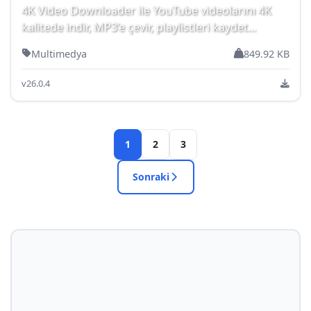
4K Video Downloader ile YouTube videolarını 4K
kalitede indir, MP3’e çevir, playlistleri kaydet...
Multimedya
849.92 KB
v26.0.4
1
2
3
Sonraki