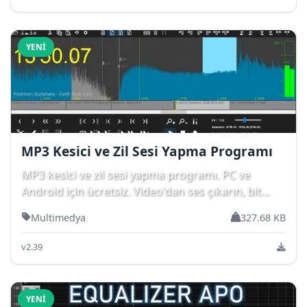
YENI
MP3 Kesici ve Zil Sesi Yapma Programı
MP3 kesici ve zil sesi yapma programı. PC ve
Android için ücretsiz. Video'dan ses çıkarın, bit...
Multimedya
327.68 KB
v2.39
YENI