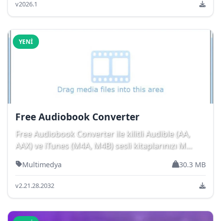
v2026.1
YENI
Free Audiobook Converter
Free Audiobook Converter ile kilitli Audible (AA,
AAX) ve iTunes (M4A, M4B) sesli kitaplarınızı M...
Multimedya
30.3 MB
v2.21.28.2032