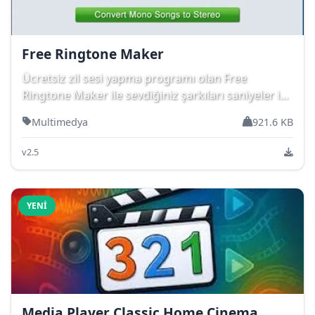
Free Ringtone Maker
Ücretsiz zil sesi yapma programı olan Free
Ringtone Maker ile sevdiğiniz şarkıları saniyeler i...
Multimedya
921.6 KB
v2.5
YENI
Media Player Classic Home Cinema