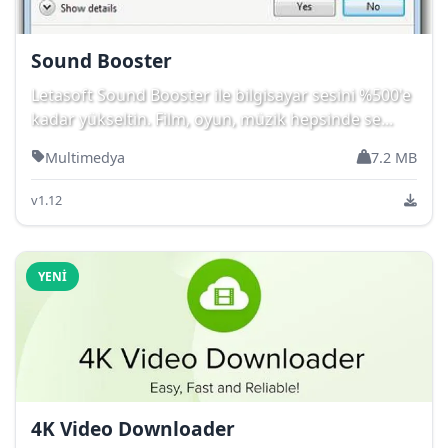
Sound Booster
Letasoft Sound Booster ile bilgisayar sesini %500'e
kadar yükseltin. Film, oyun, müzik hepsinde se...
Multimedya
7.2 MB
v1.12
YENI
4K Video Downloader