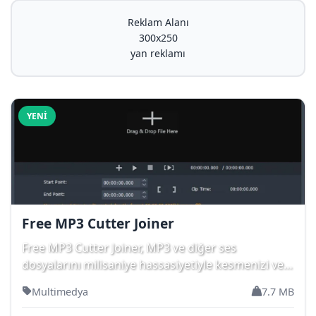
Reklam Alanı
300x250
yan reklamı
YENI
Free MP3 Cutter Joiner
Free MP3 Cutter Joiner, MP3 ve diğer ses
dosyalarını milisaniye hassasiyetiyle kesmenizi ve
birde...
Multimedya
7.7 MB