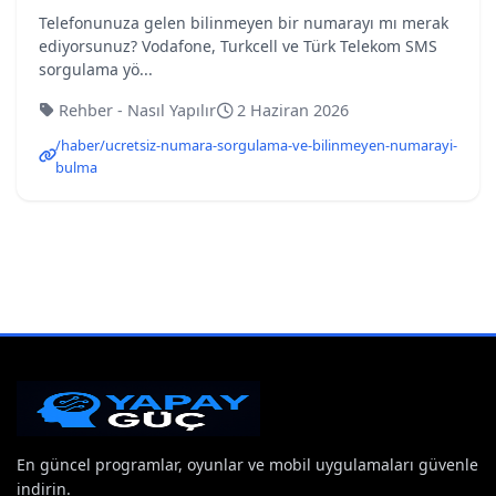
Telefonunuza gelen bilinmeyen bir numarayı mı merak
ediyorsunuz? Vodafone, Turkcell ve Türk Telekom SMS
sorgulama yö...
Rehber - Nasıl Yapılır
2 Haziran 2026
/haber/ucretsiz-numara-sorgulama-ve-bilinmeyen-numarayi-
bulma
En güncel programlar, oyunlar ve mobil uygulamaları güvenle
indirin.