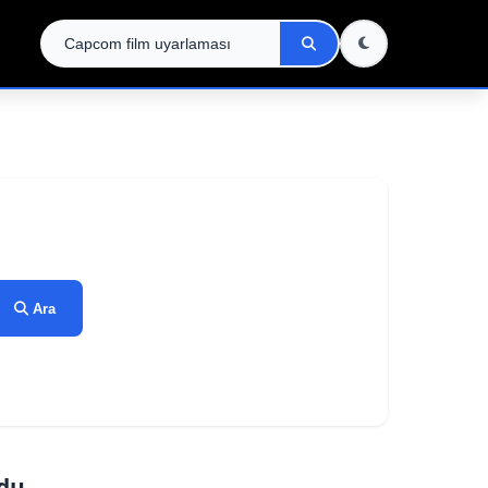
Ara
ndu