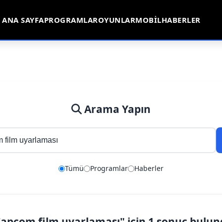
ANA SAYFA
PROGRAMLAR
OYUNLAR
MOBIL
HABERLER
Arama Yapın
Tümü
Programlar
Haberler
apcom film uyarlaması" için 1 sonuç bulu