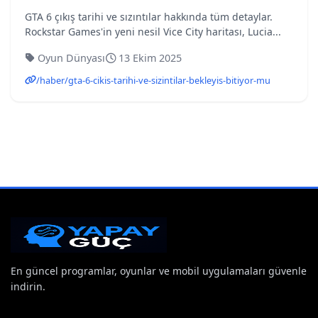
GTA 6 çıkış tarihi ve sızıntılar hakkında tüm detaylar.
Rockstar Games'in yeni nesil Vice City haritası, Lucia...
Oyun Dünyası
13 Ekim 2025
/haber/gta-6-cikis-tarihi-ve-sizintilar-bekleyis-bitiyor-mu
En güncel programlar, oyunlar ve mobil uygulamaları güvenle
indirin.