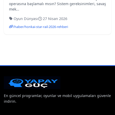
operasına başlamalı mısın? Sistem gereksinimleri, savaş
mek...
Oyun Dünyası
27 Nisan 2026
/haber/honkai-star-rail-2026-rehberi
En güncel programlar, oyunlar ve mobil uygulamaları güvenle
indirin.