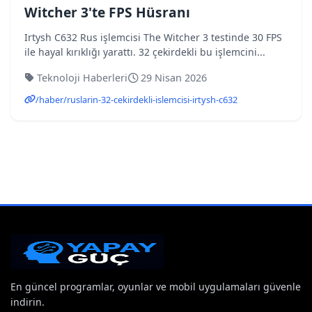
Witcher 3'te FPS Hüsranı
Irtysh C632 Rus işlemcisi The Witcher 3 testinde 30 FPS
ile hayal kırıklığı yarattı. 32 çekirdekli bu işlemcini...
Teknoloji Haberleri
29 Nisan 2026
/haber/ruslarin-32-cekirdekli-islemcisi-irtysh-c632
En güncel programlar, oyunlar ve mobil uygulamaları güvenle
indirin.