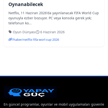
Oynanabilecek
Netflix, 11 Haziran 2026'da yayınlanacak FIFA World Cup
oyunuyla ezber bozuyor. PC veya konsola gerek yok;
telefonun ko...
Oyun Dünyası
6 Haziran 2026
/haber/netflix-fifa-worl-cup-2026
En güncel programlar, oyunlar ve mobil uygulamaları güvenle