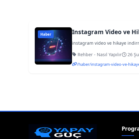
Instagram Video ve Hi
Haber
instagram video ve hikaye indirm
Rehber - Nasıl Yapılır
26 Şu
/haber/instagram-video-ve-hikaye
Progr