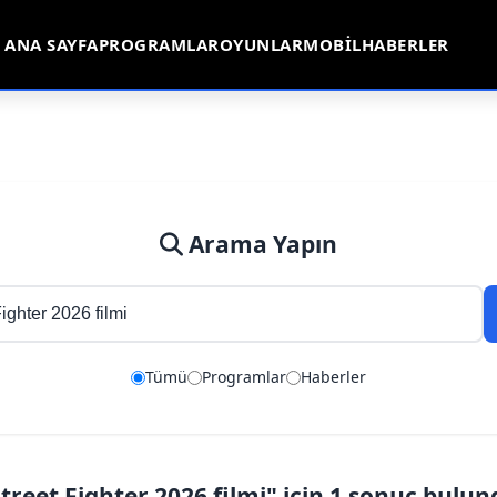
ANA SAYFA
PROGRAMLAR
OYUNLAR
MOBIL
HABERLER
Arama Yapın
Tümü
Programlar
Haberler
treet Fighter 2026 filmi" için 1 sonuç bulu