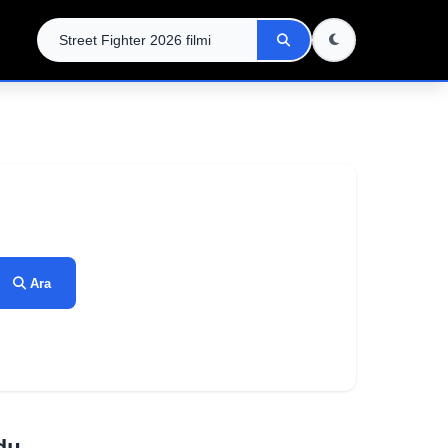
Ara
ndu