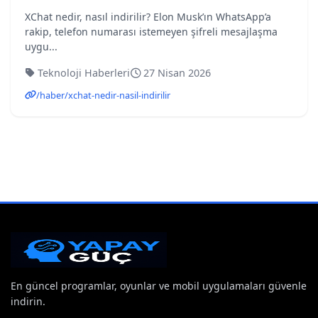
XChat nedir, nasıl indirilir? Elon Musk’ın WhatsApp’a
rakip, telefon numarası istemeyen şifreli mesajlaşma
uygu...
Teknoloji Haberleri
27 Nisan 2026
/haber/xchat-nedir-nasil-indirilir
En güncel programlar, oyunlar ve mobil uygulamaları güvenle
indirin.