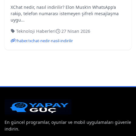
XChat nedir, nasıl indirilir? Elon Musk’ın WhatsApp’a
rakip, telefon numarası istemeyen şifreli mesajlaşma
uygu...
Teknoloji Haberleri
27 Nisan 2026
/haber/xchat-nedir-nasil-indirilir
En güncel programlar, oyunlar ve mobil uygulamaları güvenle
indirin.