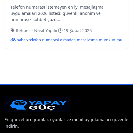
Telefon numarası istemeyen en iyi mesajlaşma
uygulamaları 2026 listesi: güvenli, anonim ve
numarasız sohbet çözü...
Rehber - Nasıl Yapılır
19 Şubat 2026
/haber/telefon-numarasi-olmadan-mesajlasma-mumkun-mu
En güncel programlar, oyunlar ve mobil uygulamaları güvenle
indirin.