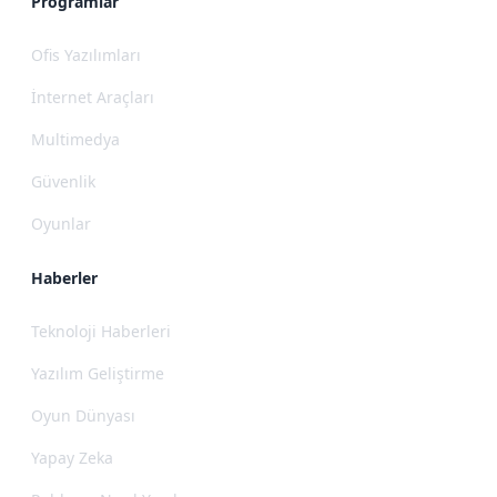
Programlar
Ofis Yazılımları
İnternet Araçları
Multimedya
Güvenlik
Oyunlar
Haberler
Teknoloji Haberleri
Yazılım Geliştirme
Oyun Dünyası
Yapay Zeka