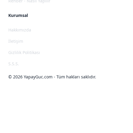
Rehber - Nasıl Yapılır
Kurumsal
Hakkımızda
İletişim
Gizlilik Politikası
S.S.S.
© 2026 YapayGuc.com - Tüm hakları saklıdır.