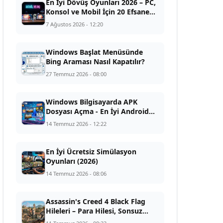
En İyi Dövüş Oyunları 2026 – PC,
Konsol ve Mobil İçin 20 Efsane
Yapım
7 Ağustos 2026 - 12:20
Windows Başlat Menüsünde
Bing Araması Nasıl Kapatılır?
27 Temmuz 2026 - 08:00
Windows Bilgisayarda APK
Dosyası Açma - En İyi Android
Emülatörler (2026)
14 Temmuz 2026 - 12:22
En İyi Ücretsiz Simülasyon
Oyunları (2026)
14 Temmuz 2026 - 08:06
Assassin's Creed 4 Black Flag
Hileleri – Para Hilesi, Sonsuz
Yağma ve Efsanevi Gemi Kodları