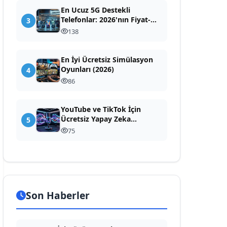
En Ucuz 5G Destekli
Telefonlar: 2026'nın Fiyat-
3
Performans Canavarları
138
En İyi Ücretsiz Simülasyon
Oyunları (2026)
4
86
YouTube ve TikTok İçin
Ücretsiz Yapay Zeka
5
Seslendirme: En İyi Yapay
75
Zeka Seslendirme (Yazıyı
Sese Çevirme) Araçları
Son Haberler