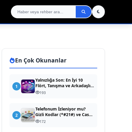
En Çok Okunanlar
Yalnızlığa Son: En İyi 10
Flört, Tanışma ve Arkadaşlık
1
Uygulaması (Dev Rehber)
193
Telefonum İzleniyor mu?
Gizli Kodlar (*#21#) ve Casus
2
Yazılım Temizleme Rehberi
172