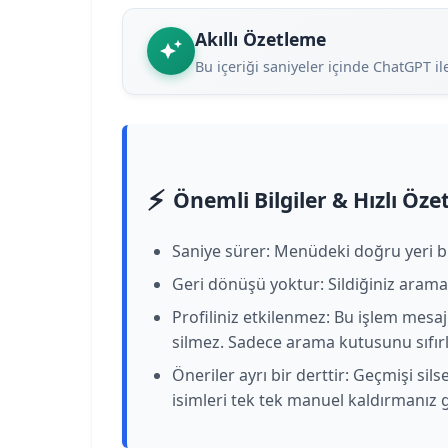
Akıllı Özetleme
Bu içeriği saniyeler içinde ChatGPT il
⚡
Önemli Bilgiler & Hızlı Öze
Saniye sürer: Menüdeki doğru yeri bil
Geri dönüşü yoktur: Sildiğiniz aramal
Profiliniz etkilenmez: Bu işlem mesajl
silmez. Sadece arama kutusunu sıfırl
Öneriler ayrı bir derttir: Geçmişi si
isimleri tek tek manuel kaldırmanız g