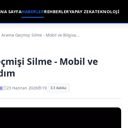
NA SAYFA
HABERLER
REHBERLER
YAPAY ZEKA
TEKNOLOJI
Arama Geçmişi Silme - Mobil ve Bilgisa...
mişi Silme - Mobil ve
Adım
ER
23 Haziran 2026
19
3 dakika