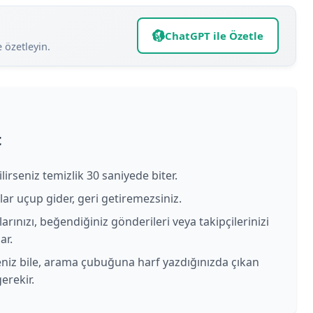
ChatGPT ile Özetle
e özetleyin.
t
irseniz temizlik 30 saniyede biter.
ar uçup gider, geri getiremezsiniz.
arınızı, beğendiğiniz gönderileri veya takipçilerinizi
ar.
lseniz bile, arama çubuğuna harf yazdığınızda çıkan
erekir.