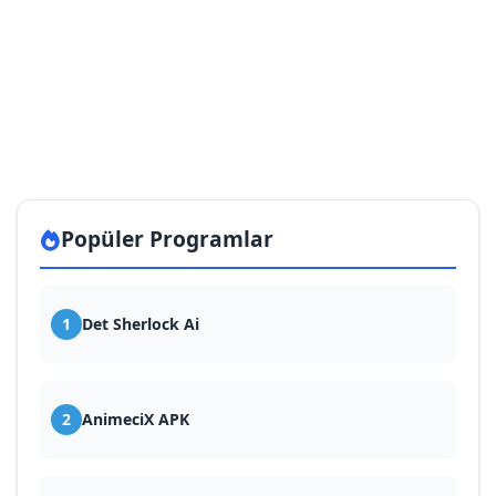
Popüler Programlar
1
Det Sherlock Ai
2
AnimeciX APK