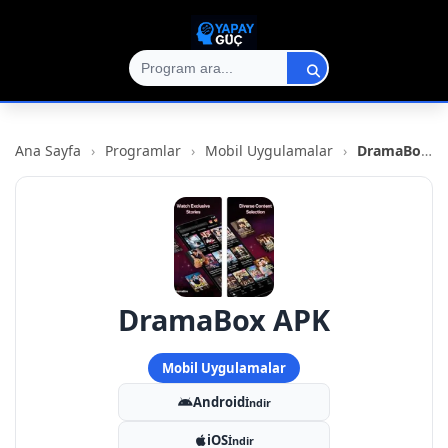
Ana Sayfa
›
Programlar
›
Mobil Uygulamalar
›
DramaBox APK
DramaBox APK
Mobil Uygulamalar
Android
İndir
iOS
İndir