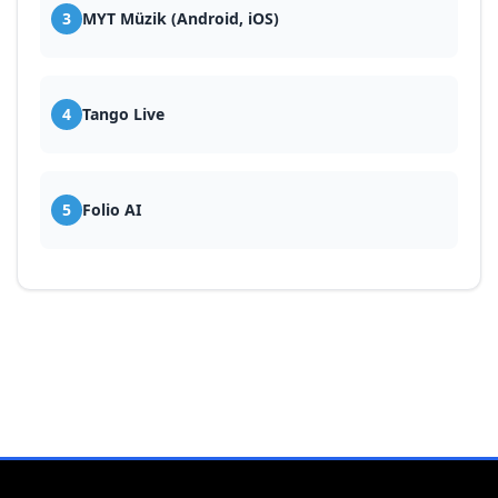
3
MYT Müzik (Android, iOS)
4
Tango Live
5
Folio AI