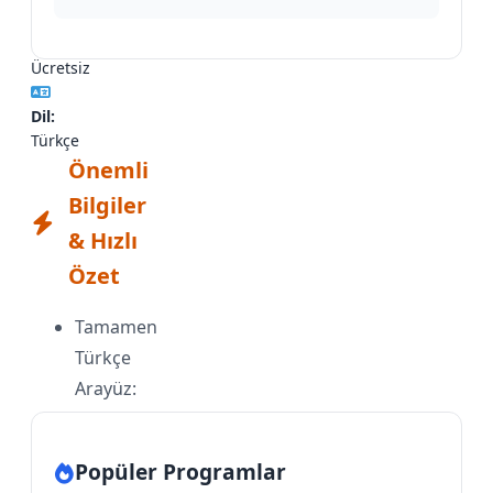
Lisans:
Ücretsiz
Dil:
Türkçe
Önemli
Bilgiler
& Hızlı
Özet
Tamamen
Türkçe
Arayüz:
Oyunun
tüm
Popüler Programlar
menüleri,