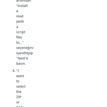
ardından
"Install
a
mod
(with
a
script
file)
to..."
seçeneğini
işaretleyip
"Next"e
basın.
"I
want
to
select
the
ZIP
or