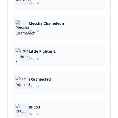
Oyunlar
4.5
Kullanıcı
Meccha Chameleon
Puanı:
Oyunlar
Little Fighter 2
3.5
Oyunlar
(2)
Güncelleme:
08.07.2026
sXe Injected
Oyunlar
Üretici:
RockStar
Ekleyen:
RPCS3
Doğukan
Oyunlar
Kaya