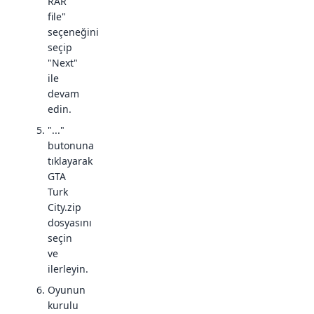
RAR
file"
seçeneğini
seçip
"Next"
ile
devam
edin.
"..."
butonuna
tıklayarak
GTA
Turk
City.zip
dosyasını
seçin
ve
ilerleyin.
Oyunun
kurulu