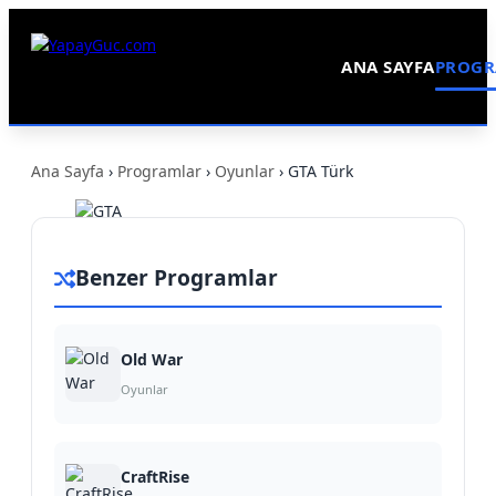
ANA SAYFA
PROGR
Ana Sayfa
›
Programlar
›
Oyunlar
›
GTA Türk
Benzer Programlar
GTA
Türk
Oyunlar
Old War
Oyunlar
Windows
İndir
Editör
Puanı:
CraftRise