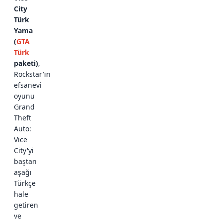
City
Türk
Yama
(
GTA
Türk
paketi)
,
Rockstar'ın
efsanevi
oyunu
Grand
Theft
Auto:
Vice
City'yi
baştan
aşağı
Türkçe
hale
getiren
ve