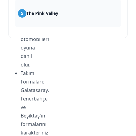
131
gibi
5
The Pink Valley
Türkiye'nin
efsane
otomobilleri
oyuna
dahil
olur.
Takım
Formaları:
Galatasaray,
Fenerbahçe
ve
Beşiktaş'ın
formalarını
karakteriniz