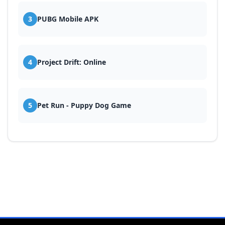
3
PUBG Mobile APK
4
Project Drift: Online
5
Pet Run - Puppy Dog Game