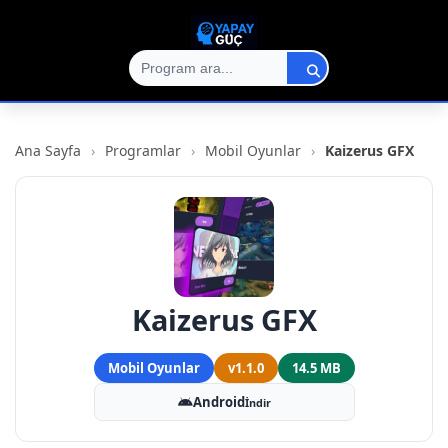
Ana Sayfa
›
Programlar
›
Mobil Oyunlar
›
Kaizerus GFX
Kaizerus GFX
Mobil Oyunlar
v1.1.0
14.5 MB
Android
İndir