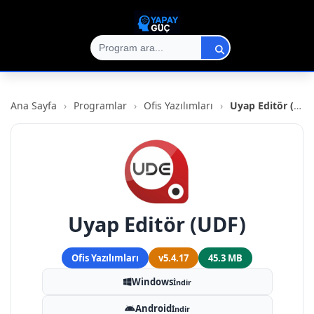
Ana Sayfa
›
Programlar
›
Ofis Yazılımları
›
Uyap Editör (UDF)
Uyap Editör (UDF)
Ofis Yazılımları
v5.4.17
45.3 MB
Windows
İndir
Android
İndir