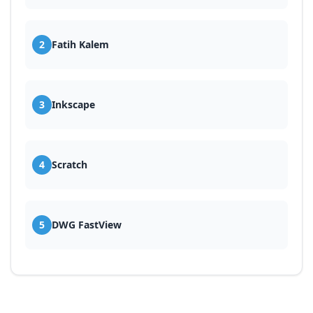
2
Fatih Kalem
3
Inkscape
4
Scratch
5
DWG FastView