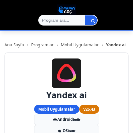
Ana Sayfa
›
Programlar
›
Mobil Uygulamalar
›
Yandex ai
Yandex ai
Mobil Uygulamalar
v26.43
Android
İndir
iOS
İndir