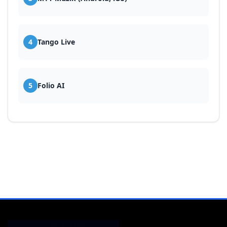
4
Tango Live
5
Folio AI