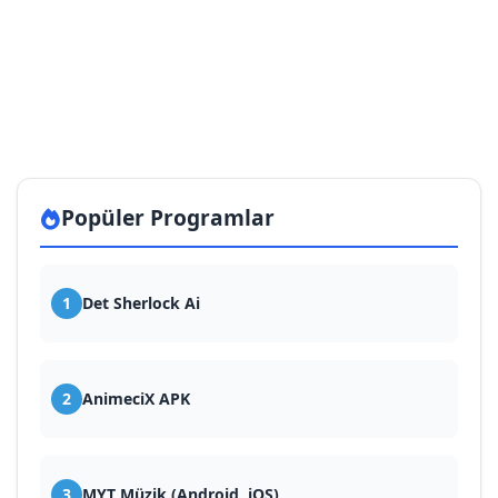
Popüler Programlar
1
Det Sherlock Ai
2
AnimeciX APK
3
MYT Müzik (Android, iOS)