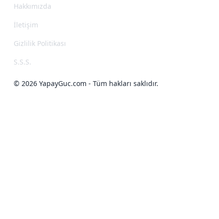
Hakkımızda
İletişim
Gizlilik Politikası
S.S.S.
© 2026 YapayGuc.com - Tüm hakları saklıdır.