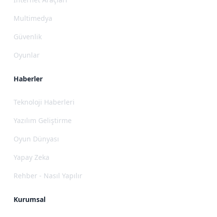
Multimedya
Güvenlik
Oyunlar
Haberler
Teknoloji Haberleri
Yazılım Geliştirme
Oyun Dünyası
Yapay Zeka
Rehber - Nasıl Yapılır
Kurumsal