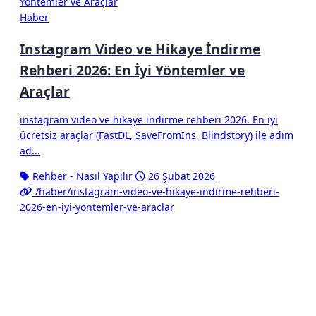
Haber
Instagram Video ve Hikaye İndirme
Rehberi 2026: En İyi Yöntemler ve
Araçlar
instagram video ve hikaye indirme rehberi 2026. En iyi
ücretsiz araçlar (FastDL, SaveFromIns, Blindstory) ile adım
ad...
Rehber - Nasıl Yapılır
26 Şubat 2026
/haber/instagram-video-ve-hikaye-indirme-rehberi-
2026-en-iyi-yontemler-ve-araclar