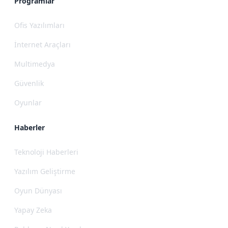
Programlar
Ofis Yazılımları
İnternet Araçları
Multimedya
Güvenlik
Oyunlar
Haberler
Teknoloji Haberleri
Yazılım Geliştirme
Oyun Dünyası
Yapay Zeka