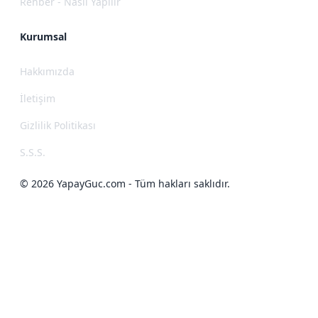
Rehber - Nasıl Yapılır
Kurumsal
Hakkımızda
İletişim
Gizlilik Politikası
S.S.S.
© 2026 YapayGuc.com - Tüm hakları saklıdır.