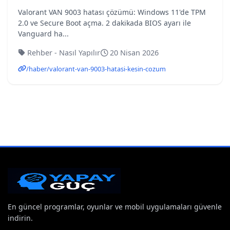
Valorant VAN 9003 hatası çözümü: Windows 11'de TPM
2.0 ve Secure Boot açma. 2 dakikada BIOS ayarı ile
Vanguard ha...
Rehber - Nasıl Yapılır
20 Nisan 2026
/haber/valorant-van-9003-hatasi-kesin-cozum
En güncel programlar, oyunlar ve mobil uygulamaları güvenle
indirin.