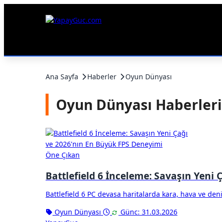
Ana Sayfa
Haberler
Oyun Dünyası
Oyun Dünyası Haberleri
Öne Çıkan
Battlefield 6 İnceleme: Savaşın Yeni
Battlefield 6 PC devasa haritalarda kara, hava ve den
Oyun Dünyası
Günc: 31.03.2026