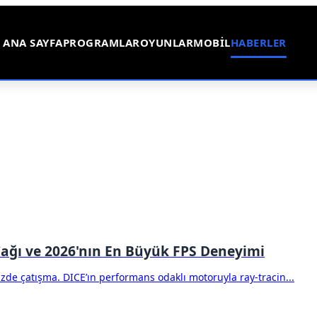
ANA SAYFA
PROGRAMLAR
OYUNLAR
MOBIL
HABERLER
 Çağı ve 2026'nın En Büyük FPS Deneyimi
izde çatışma. DICE’ın performans odaklı motoruyla ray-tracin...