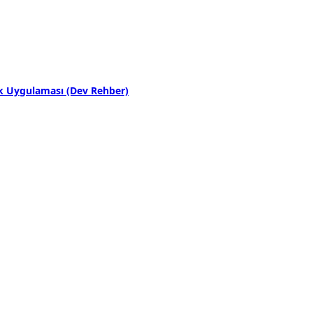
lık Uygulaması (Dev Rehber)