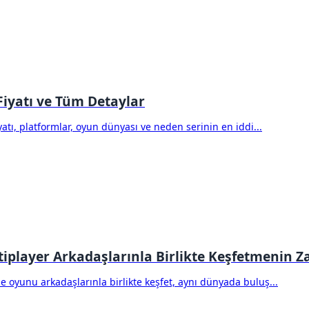
 Fiyatı ve Tüm Detaylar
yatı, platformlar, oyun dünyası ve neden serinin en iddi...
tiplayer Arkadaşlarınla Birlikte Keşfetmenin Z
le oyunu arkadaşlarınla birlikte keşfet, aynı dünyada buluş...