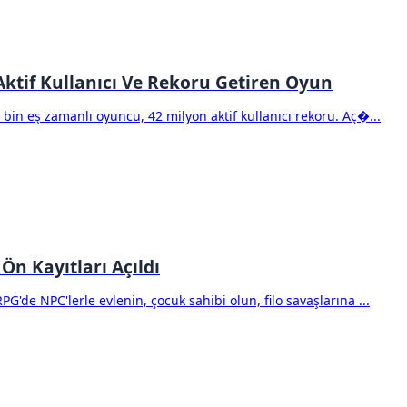
Aktif Kullanıcı Ve Rekoru Getiren Oyun
bin eş zamanlı oyuncu, 42 milyon aktif kullanıcı rekoru. Aç�...
n Kayıtları Açıldı
G'de NPC'lerle evlenin, çocuk sahibi olun, filo savaşlarına ...