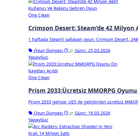
Öne Çıkan
Crimson Desert: Steam’de 42 Milyon 
1 haftada Steam’i sallayan oyun: Crimson Desert, 248 
Oyun Dünyası
Günc: 25.03.2026
YapayGuc
Öne Çıkan
Prism 2033:Ücretsiz MMORPG Oyunu Ö
Prism 2033 geliyor. UE5 ile geliştirilen ücretsiz MMORP
Oyun Dünyası
Günc: 16.03.2026
YapayGuc