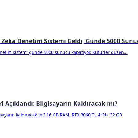
y Zeka Denetim Sistemi Geldi, Günde 5000 Sunu
enetim sistemi günde 5000 sunucu kapatıyor. Küfürler düzen...
i Açıklandı: Bilgisayarın Kaldıracak mı?
isayarın kaldıracak mı? 16 GB RAM, RTX 3060 Ti, 4K’da 32 GB