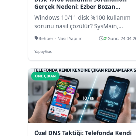
Gerçek Nedeni: Ezber Bozan
Donanım ve Kayıt Defteri Çözümler
Windows 10/11 disk %100 kullanım
sorunu nasıl çözülür? SysMain,
Windows Search, CHKDSK, virüs
Rehber - Nasıl Yapılır
Günc: 24.04.2
taraması ve disk s...
YapayGuc
ÖNE ÇIKAN
Özel DNS Taktiği: Telefonda Kendi