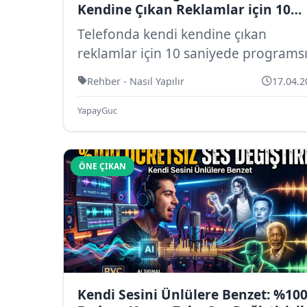
Kendine Çıkan Reklamlar için 10
Saniyede Programsız Çözüm
Telefonda kendi kendine çıkan
reklamlar için 10 saniyede programs
çözüm. Android ve iPhone’da özel D
Rehber - Nasıl Yapılır
17.04.2
ile r...
YapayGuc
ÖNE ÇIKAN
Kendi Sesini Ünlülere Benzet: %10