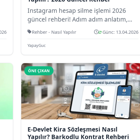
Instagram hesap silme işlemi 2026
güncel rehberi! Adım adım anlatım,
hesap dondurma farkı, veri yedekleme
026
Rehber - Nasıl Yapılır
Günc: 13.04.2026
ve sık ...
YapayGuc
ÖNE ÇIKAN
E-Devlet Kira Sözleşmesi Nasıl
Yapılır? Barkodlu Kontrat Rehberi