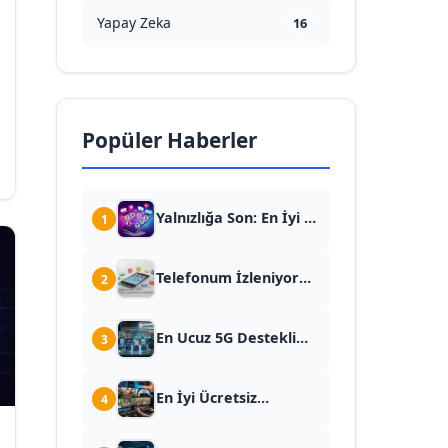
Yapay Zeka
16
Popüler Haberler
Yalnızlığa Son: En İyi 10
1
Flört, Tanışma ve
Arkadaşlık
Telefonum İzleniyor
2
Uygulaması (Dev
mu? Gizli Kodlar
Rehber)
(*#21#) ve Casus
En Ucuz 5G Destekli
3
Yazılım Temizleme
Telefonlar: 2026'nın
Rehberi
Fiyat-Performans
En İyi Ücretsiz
4
Canavarları
Simülasyon Oyunları
(2026)