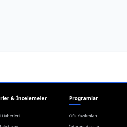
rler & İncelemeler
Programlar
i Haberleri
Ofis Yazılımları
Geliştirme
İnternet Araçları