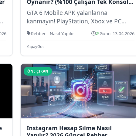
er
Oynanır? (%100 Çalışan Tek Konsol
Yöntemi)
GTA 6 Mobile APK yalanlarına
e
kanmayın! PlayStation, Xbox ve PC
üzerinden GTA V ve VI’yı telefonda
026
Rehber - Nasıl Yapılır
Günc: 13.04.2026
oynamanın gerç...
YapayGuc
ÖNE ÇIKAN
e
Instagram Hesap Silme Nasıl
Yapılır? 2026 Güncel Rehber