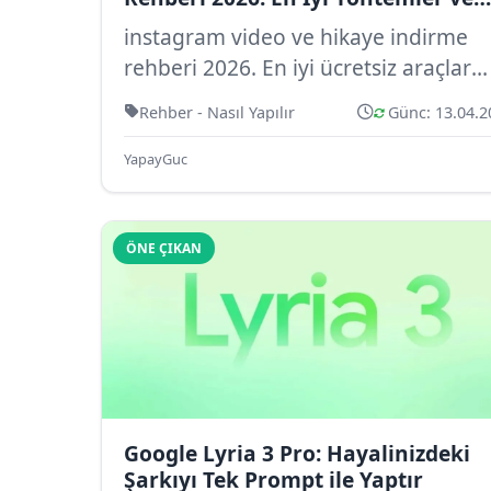
Araçlar
instagram video ve hikaye indirme
rehberi 2026. En iyi ücretsiz araçlar
(FastDL, SaveFromIns, Blindstory) ile
Rehber - Nasıl Yapılır
Günc: 13.04.2
adım ad...
YapayGuc
ÖNE ÇIKAN
Google Lyria 3 Pro: Hayalinizdeki
Şarkıyı Tek Prompt ile Yaptır