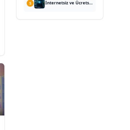
İnternetsiz ve Ücretsiz
5
Yapay Zeka: Kendi
Bilgisayarına Ollama
Nasıl Kurulur?