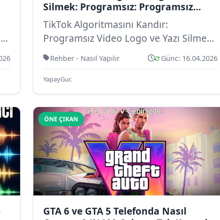
Silmek: Programsız: Programsız
Telifsiz, Yapay Zeka Destekli
TikTok Algoritmasını Kandır:
ız
Programsız Video Logo ve Yazı Silme
NS
Taktikleri. Başkasının Videosunu Kendi
026
Rehber - Nasıl Yapılır
Günc: 16.04.2026
Videon Y...
YapayGuc
ÖNE ÇIKAN
0
GTA 6 ve GTA 5 Telefonda Nasıl