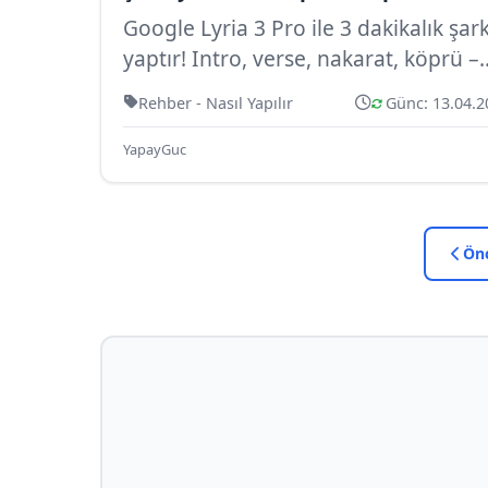
Google Lyria 3 Pro ile 3 dakikalık şark
yaptır! Intro, verse, nakarat, köprü –
hepsine ayrı komut ver. Türkç...
Rehber - Nasıl Yapılır
Günc: 13.04.2
YapayGuc
Ön