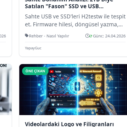
Satılan "Fason" SSD ve USB
i
Belleklerin Firmware Hilesi Nasıl
Sahte USB ve SSD'leri H2testw ile tespit
Anlaşılır?
et. Firmware hilesi, döngüsel yazma,
ChipGenius analizi. 2TB diye satılan
026
Rehber - Nasıl Yapılır
Günc: 24.04.2026
fa...
YapayGuc
ÖNE ÇIKAN
Videolardaki Logo ve Filigranları