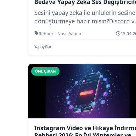
Bedava Yapay Zeka Ses Değiştiricil
Sesini yapay zeka ile ünlülerin sesine
dönüştürmeye hazır mısın?Discord v
WhatsApp için en iyi ücretsiz ses ...
Rehber - Nasıl Yapılır
15.04.2
YapayGuc
ÖNE ÇIKAN
Instagram Video ve Hikaye İndirm
Rehberi 2026: En İyi Yöntemler ve