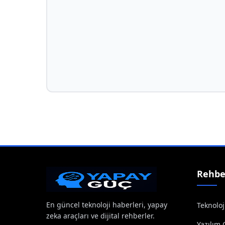
Rehbe
En güncel teknoloji haberleri, yapay
Teknoloj
zeka araçları ve dijital rehberler.
Yazılım 