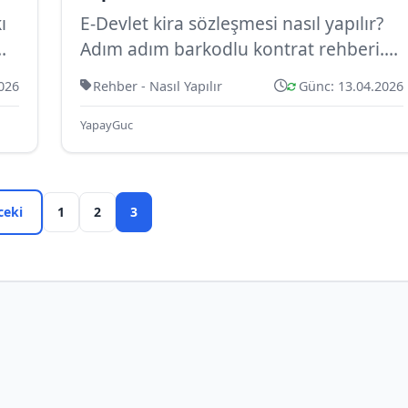
ı
E-Devlet kira sözleşmesi nasıl yapılır?
Adım adım barkodlu kontrat rehberi.
Damga vergisi, iptal, abonelik işlem...
026
Rehber - Nasıl Yapılır
Günc: 13.04.2026
YapayGuc
ceki
1
2
3