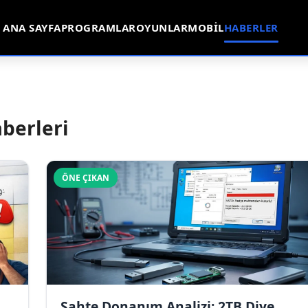
ANA SAYFA
PROGRAMLAR
OYUNLAR
MOBIL
HABERLER
aberleri
ÖNE ÇIKAN
Sahte Donanım Analizi: 2TB Diye