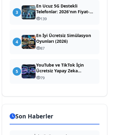
En Ucuz 5G Destekli
Telefonlar: 2026'nın Fiyat-
3
Performans Canavarları
139
En İyi Ücretsiz Simülasyon
Oyunları (2026)
4
87
YouTube ve TikTok İçin
Ücretsiz Yapay Zeka
5
Seslendirme: En İyi Yapay
79
Zeka Seslendirme (Yazıyı
Sese Çevirme) Araçları
Son Haberler