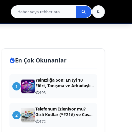
En Çok Okunanlar
Yalnızlığa Son: En İyi 10
Flört, Tanışma ve Arkadaşlık
1
Uygulaması (Dev Rehber)
193
Telefonum İzleniyor mu?
Gizli Kodlar (*#21#) ve Casus
2
Yazılım Temizleme Rehberi
172