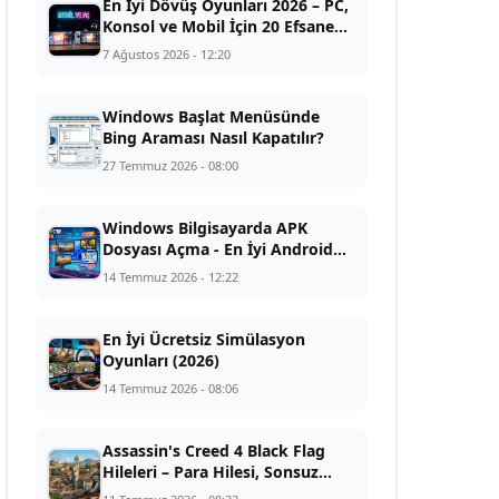
En İyi Dövüş Oyunları 2026 – PC,
Konsol ve Mobil İçin 20 Efsane
Yapım
7 Ağustos 2026 - 12:20
Windows Başlat Menüsünde
Bing Araması Nasıl Kapatılır?
27 Temmuz 2026 - 08:00
Windows Bilgisayarda APK
Dosyası Açma - En İyi Android
Emülatörler (2026)
14 Temmuz 2026 - 12:22
En İyi Ücretsiz Simülasyon
Oyunları (2026)
14 Temmuz 2026 - 08:06
Assassin's Creed 4 Black Flag
Hileleri – Para Hilesi, Sonsuz
Yağma ve Efsanevi Gemi Kodları