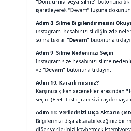
"Dondurma veya silme"
butonuna tıkl
işaretleyerek "Devam" tuşuna dokunun
Adım 8: Silme Bilgilendirmesini Oku
Instagram, hesabınızı sildiğinizde nele
sonra tekrar
"Devam"
butonuna tıklayı
Adım 9: Silme Nedeninizi Seçin
Instagram size hesabınızı silme nedenin
ve
"Devam"
butonuna tıklayın.
Adım 10: Kararlı mısınız?
Karşınıza çıkan seçenekler arasından
"
seçin. (Evet, Instagram sizi caydırmaya ç
Adım 11: Verilerinizi Dışa Aktarın (İst
Bilgilerinizi dışa aktarabileceğiniz bir 
diğer verilerinizi kaybetmek istemiyor