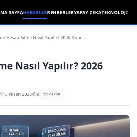
NA SAYFA
HABERLER
REHBERLER
YAPAY ZEKA
TEKNOLOJI
am Hesap Silme Nasıl Yapılır? 2026 Günc...
e Nasıl Yapılır? 2026
13 Nisan 2026
8
5 dakika