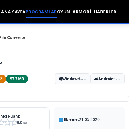
ANA SAYFA
PROGRAMLAR
OYUNLAR
MOBIL
HABERLER
File Converter
r
.2
57.7 MB
Windows
Android
İndir
İndir
nıcı Puanı:
21.05.2026
Ekleme:
0.0
(0)