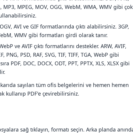
 MP4, MP3, MPEG, MOV, OGG, WebM, WMA, WMV gibi çok
llanabilirsiniz.
V, AVI ve GIF formatlarında çıktı alabilirsiniz. 3GP,
bM, WMV gibi formatları girdi olarak tanır.
WebP ve AVIF çıktı formatlarını destekler. ARW, AVIF,
EF, PNG, PSD, RAF, SVG, TIF, TIFF, TGA, WebP gibi
 sıra PDF, DOC, DOCX, ODT, PPT, PPTX, XLS, XLSX gibi
ir.
Yukarıda sayılan tüm ofis belgelerini ve hemen hemen
 kullanıp PDF'e çevirebilirsiniz.
osyalara sağ tıklayın, formatı seçin. Arka planda anınd