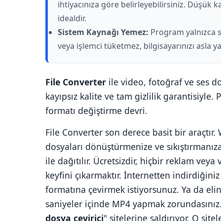
ihtiyacınıza göre belirleyebilirsiniz. Düşük
idealdir.
Sistem Kaynağı Yemez:
Program yalnızca s
veya işlemci tüketmez, bilgisayarınızı asla 
File Converter
ile video, fotoğraf ve ses d
kayıpsız kalite ve tam gizlilik garantisiyle
formatı değiştirme devri.
File Converter son derece basit bir araçtı
dosyaları dönüştürmenize ve sıkıştırmanıza
ile dağıtılır. Ücretsizdir, hiçbir reklam ve
keyfini çıkarmaktır. İnternetten indirdiğini
formatına çevirmek istiyorsunuz. Ya da el
saniyeler içinde MP4 yapmak zorundasınız.
dosya çevirici
" sitelerine saldırıyor. O sit