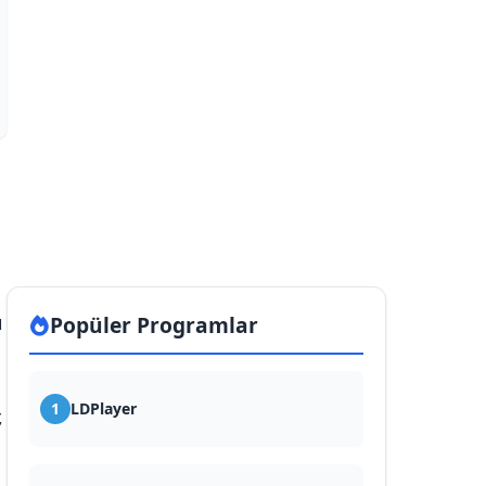
ı
Popüler Programlar
1
LDPlayer
,