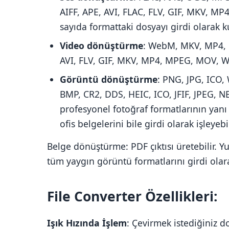
AIFF, APE, AVI, FLAC, FLV, GIF, MKV,
sayıda formattaki dosyayı girdi olarak ku
Video dönüştürme
: WebM, MKV, MP4, OG
AVI, FLV, GIF, MKV, MP4, MPEG, MOV, We
Görüntü dönüştürme
: PNG, JPG, ICO, 
BMP, CR2, DDS, HEIC, ICO, JFIF, JPEG, N
profesyonel fotoğraf formatlarının yanı
ofis belgelerini bile girdi olarak işleyebil
Belge dönüştürme: PDF çıktısı üretebilir. 
tüm yaygın görüntü formatlarını girdi olarak
File Converter Özellikleri:
Işık Hızında İşlem
: Çevirmek istediğiniz d