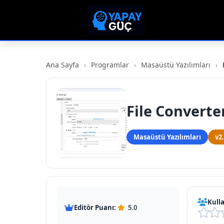
Ana Sayfa
›
Programlar
›
Masaüstü Yazılımları
›
File Converte
Masaüstü Yazılımları
v2
Kulla
Editör Puanı:
5.0