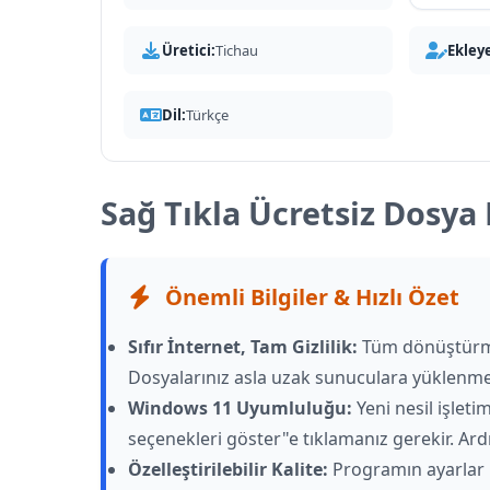
Üretici:
Tichau
Ekley
Dil:
Türkçe
Sağ Tıkla Ücretsiz Dosy
Önemli Bilgiler & Hızlı Özet
Sıfır İnternet, Tam Gizlilik:
Tüm dönüştürme i
Dosyalarınız asla uzak sunuculara yüklenme
Windows 11 Uyumluluğu:
Yeni nesil işlet
seçenekleri göster"e tıklamanız gerekir. Ard
Özelleştirilebilir Kalite:
Programın ayarlar 