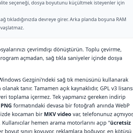
 kalite seçeneği, dosya boyutunu küçültmek isteyenler için
ağ tıkladığınızda devreye girer. Arka planda boşuna RAM
yavaşlatmaz.
osyalarınızı çevrimdışı dönüştürün. Toplu çevirme,
. Program açmadan, sağ tıkla saniyeler içinde dosya
r. Windows Gezgini'ndeki sağ tık menüsünü kullanarak
 olanak tanır. Tamamen açık kaynaklıdır, GPL v3 lisans
ya veri toplama içermez. Tek yapmanız gereken indirip
z
PNG
formatındaki devasa bir fotoğrafı anında WebP
inizde kocaman bir
MKV video
var, telefonunuz açmıyor
 Kullanıcılar hemen arama motorlarını açıp "
ücretsiz
eler boyut sınırı koyuyor, reklamlara boğuyor, en kötüsü