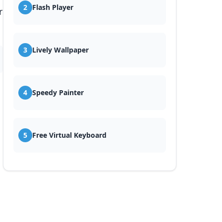
2
Flash Player
r
3
Lively Wallpaper
4
Speedy Painter
5
Free Virtual Keyboard