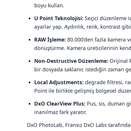
boyu kullan.
U Point Teknolojisi:
Seçici düzenleme iç
ayarlar yap. Aydınlık, renk, kontrast gib
RAW İşleme:
80.000’den fazla kamera v
dönüştürme. Kamera üreticilerinin kendi 
Non-Destructive Düzenleme:
Orijinal 
bir dosyada saklanır, istediğin zaman ger
Local Adjustments:
degrade filtresi, ra
Point ile birlikte gelişmiş bölgesel düz
DxO ClearView Plus:
Pus, sis, duman gi
inanılmaz fark yaratır.
DxO PhotoLab, Fransız DxO Labs tarafından