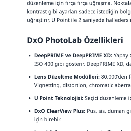
düzenleme için fırça fırça uğraşma. Noktala
kontrast gibi ayarları sadece istediğin bö
uğraştırır, U Point ile 2 saniyede halledersi
DxO PhotoLab Özellikleri
DeepPRIME ve DeepPRIME XD:
Yapay z
ISO 400 gibi gösterir. DeepPRIME XD, d
Lens Düzeltme Modülleri:
80.000’den f
Vignetting, distortion, chromatic aberr
U Point Teknolojisi:
Seçici düzenleme iç
DxO ClearView Plus:
Pus, sis, duman gib
için birebir.