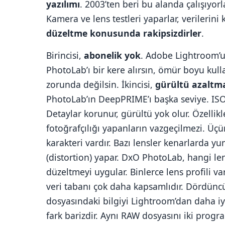
yazılımı
. 2003’ten beri bu alanda çalışıyorl
Kamera ve lens testleri yaparlar, verilerini
düzeltme konusunda rakipsizdirler
.
Birincisi,
abonelik yok
. Adobe Lightroom’u
PhotoLab’ı bir kere alırsın, ömür boyu kull
zorunda değilsin. İkincisi,
gürültü azaltm
PhotoLab’ın DeepPRIME’ı başka seviye. ISO 6
Detaylar korunur, gürültü yok olur. Özellikl
fotoğrafçılığı yapanların vazgeçilmezi. Üç
karakteri vardır. Bazı lensler kenarlarda yu
(distortion) yapar. DxO PhotoLab, hangi len
düzeltmeyi uygular. Binlerce lens profili 
veri tabanı çok daha kapsamlıdır. Dördünc
dosyasındaki bilgiyi Lightroom’dan daha iyi 
fark barizdir. Aynı RAW dosyasını iki progra