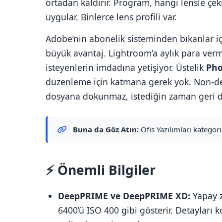
ortadan kaldırır. Program, hangi lensle çek
uygular. Binlerce lens profili var.
Adobe’nin abonelik sisteminden bıkanlar i
büyük avantaj. Lightroom’a aylık para ver
isteyenlerin imdadına yetişiyor. Üstelik
Pho
düzenleme için katmana gerek yok. Non-dest
dosyana dokunmaz, istediğin zaman geri d
Buna da Göz Atın:
Ofis Yazılımları kategor
⚡ Önemli Bilgiler
DeepPRIME ve DeepPRIME XD:
Yapay z
6400’ü ISO 400 gibi gösterir. Detayları