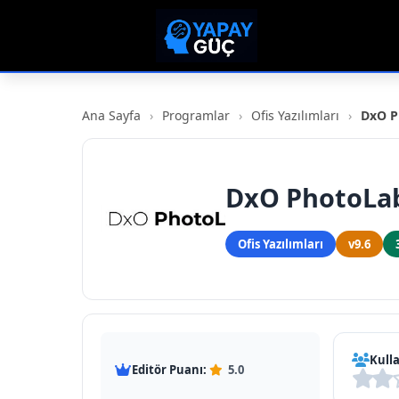
Ana Sayfa
›
Programlar
›
Ofis Yazılımları
›
DxO P
DxO PhotoLa
Ofis Yazılımları
v9.6
Kulla
Editör Puanı:
5.0