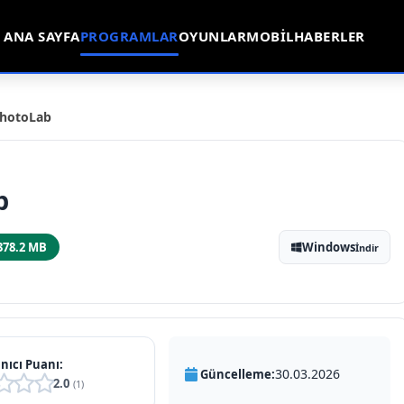
ANA SAYFA
PROGRAMLAR
OYUNLAR
MOBIL
HABERLER
hotoLab
b
378.2 MB
Windows
İndir
nıcı Puanı:
30.03.2026
Güncelleme:
2.0
(1)