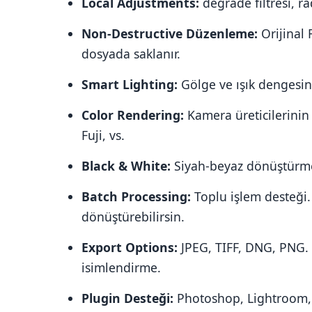
Local Adjustments:
degrade filtresi, ra
Non-Destructive Düzenleme:
Orijinal 
dosyada saklanır.
Smart Lighting:
Gölge ve ışık dengesini 
Color Rendering:
Kamera üreticilerinin r
Fuji, vs.
Black & White:
Siyah-beyaz dönüştürme iç
Batch Processing:
Toplu işlem desteği. 
dönüştürebilirsin.
Export Options:
JPEG, TIFF, DNG, PNG. İ
isimlendirme.
Plugin Desteği:
Photoshop, Lightroom, 