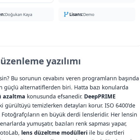
en:
Doğukan Kaya
Lisans:
Demo
düzenleme yazılımı
rsin? Bu sorunun cevabını veren programların başında
 güçlü alternatiflerden biri. Hatta bazı konularda
ü azaltma
konusunda efsanedir.
DeepPRIME
ki gürültüyü temizlerken detayları korur. ISO 6400’de
. Fotoğrafçıların en büyük derdi lensleridir. Her lensin
 kenarlarda yumuşatır, bazıları renk sapması yapar,
PhotoLab,
lens düzeltme modülleri
ile bu dertleri