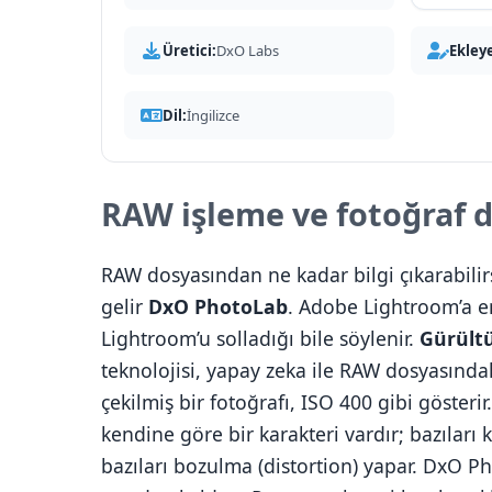
Üretici:
DxO Labs
Ekley
Dil:
İngilizce
RAW işleme ve fotoğraf 
RAW dosyasından ne kadar bilgi çıkarabili
gelir
DxO PhotoLab
. Adobe Lightroom’a en
Lightroom’u solladığı bile söylenir.
Gürült
teknolojisi, yapay zeka ile RAW dosyasında
çekilmiş bir fotoğrafı, ISO 400 gibi gösterir
kendine göre bir karakteri vardır; bazıları
bazıları bozulma (distortion) yapar. DxO 