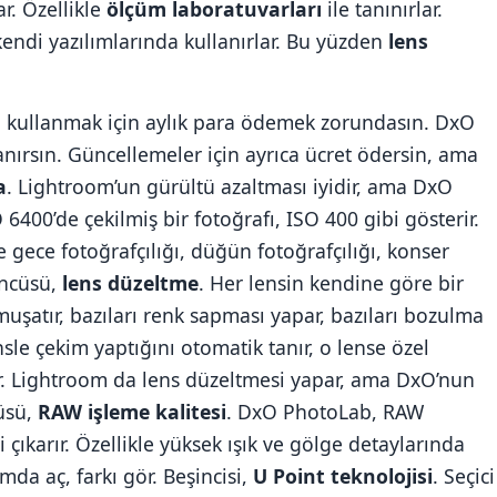
ar. Özellikle
ölçüm laboratuvarları
ile tanınırlar.
 kendi yazılımlarında kullanırlar. Bu yüzden
lens
 kullanmak için aylık para ödemek zorundasın. DxO
anırsın. Güncellemeler için ayrıca ücret ödersin, ama
a
. Lightroom’un gürültü azaltması iyidir, ama DxO
400’de çekilmiş bir fotoğrafı, ISO 400 gibi gösterir.
e gece fotoğrafçılığı, düğün fotoğrafçılığı, konser
üncüsü,
lens düzeltme
. Her lensin kendine göre bir
muşatır, bazıları renk sapması yapar, bazıları bozulma
sle çekim yaptığını otomatik tanır, o lense özel
var. Lightroom da lens düzeltmesi yapar, ama DxO’nun
üsü,
RAW işleme kalitesi
. DxO PhotoLab, RAW
çıkarır. Özellikle yüksek ışık ve gölge detaylarında
mda aç, farkı gör. Beşincisi,
U Point teknolojisi
. Seçici