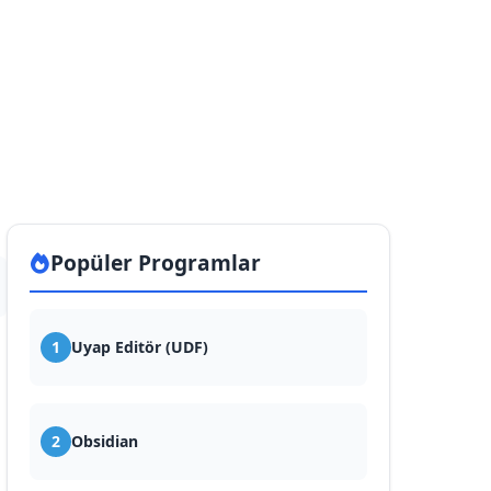
Popüler Programlar
1
Uyap Editör (UDF)
2
Obsidian