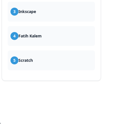
3
Inkscape
4
Fatih Kalem
5
Scratch
r