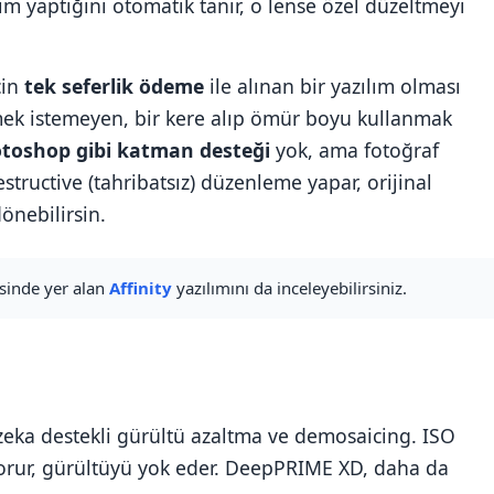
im yaptığını otomatik tanır, o lense özel düzeltmeyi
çin
tek seferlik ödeme
ile alınan bir yazılım olması
mek istemeyen, bir kere alıp ömür boyu kullanmak
toshop gibi katman desteği
yok, ama fotoğraf
ructive (tahribatsız) düzenleme yapar, orijinal
önebilirsin.
isinde yer alan
Affinity
yazılımını da inceleyebilirsiniz.
eka destekli gürültü azaltma ve demosaicing. ISO
 korur, gürültüyü yok eder. DeepPRIME XD, daha da