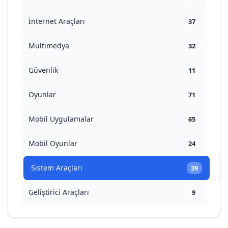
İnternet Araçları
37
Multimedya
32
Güvenlik
11
Oyunlar
71
Mobil Uygulamalar
65
Mobil Oyunlar
24
Sistem Araçları
39
Geliştirici Araçları
9