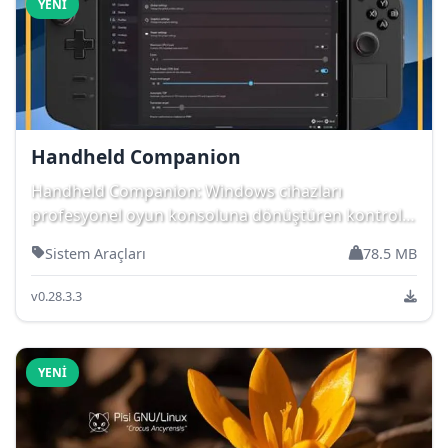
YENI
Handheld Companion
Handheld Companion: Windows cihazları
profesyonel oyun konsoluna dönüştüren kontrol
merkezi. Do...
Sistem Araçları
78.5 MB
v0.28.3.3
YENI