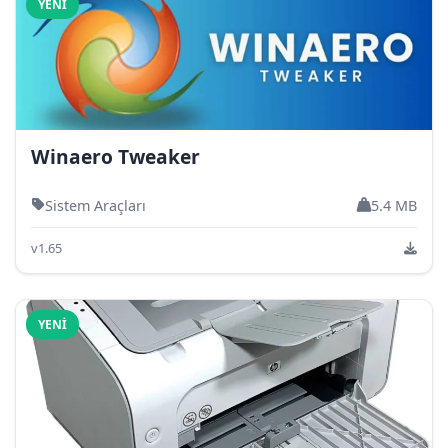
YENI
Winaero Tweaker
Sistem Araçları
5.4 MB
v1.65
YENI