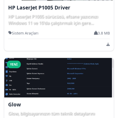
HP LaserJet P1005 Driver
HP LaserJet P1005 sürücüsü, efsane yazıcınızı
Windows 11 ve 10'da çalıştırmak için gere...
Sistem Araçları
3.8 MB
YENI
Glow
Glow, bilgisayarınızın tüm teknik detaylarını