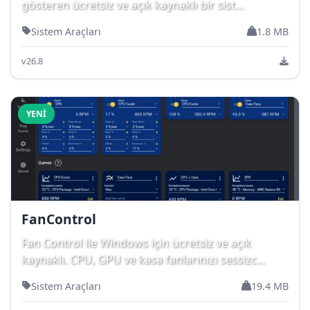
gösteren ücretsiz ve açık kaynaklı bir sist...
Sistem Araçları
1.8 MB
v26.8
YENI
FanControl
Fan Control ile Windows için ücretsiz ve açık
kaynaklı. CPU, GPU ve kasa fanlarınızı sessizc...
Sistem Araçları
19.4 MB