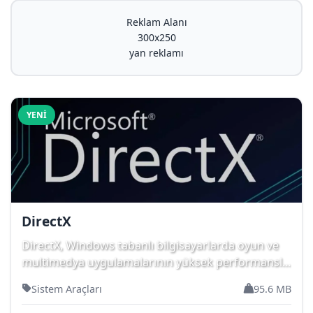
Reklam Alanı
300x250
yan reklamı
YENI
DirectX
DirectX, Windows tabanlı bilgisayarlarda oyun ve
multimedya uygulamalarının yüksek performansla
...
Sistem Araçları
95.6 MB