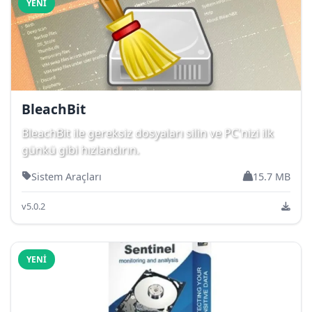
YENI
BleachBit
BleachBit ile gereksiz dosyaları silin ve PC'nizi ilk
günkü gibi hızlandırın.
Sistem Araçları
15.7 MB
v5.0.2
YENI