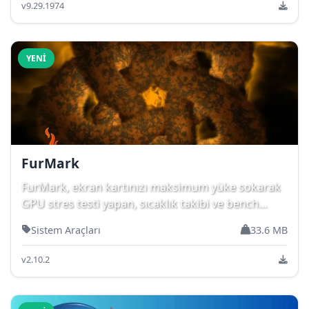
v9.29.1974
YENI
FurMark
FurMark, ekran kartınızı maksimum yüke sokarak
GPU stres testi yapan, sıcaklık takibi ve bench...
Sistem Araçları
33.6 MB
v2.10.2