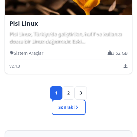
Pisi Linux
Pisi Linux, Türkiye’de geliştirilen, hafif ve kullanıcı
dostu bir Linux dağıtımıdır. Eski...
Sistem Araçları
3.52 GB
v2.4.3
1
2
3
Sonraki