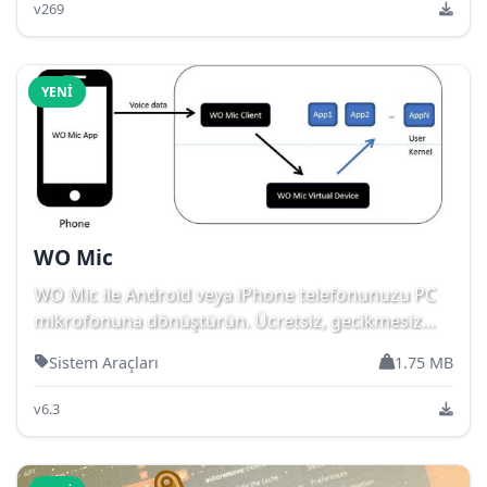
v269
YENI
WO Mic
WO Mic ile Android veya iPhone telefonunuzu PC
mikrofonuna dönüştürün. Ücretsiz, gecikmesiz
ve...
Sistem Araçları
1.75 MB
v6.3