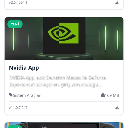
v2.5.4594.1
YENI
Nvidia App
NVIDIA App, eski Denetim Masası ile GeForce
Experience'ı birleştiren, giriş zorunluluğu
olmayan...
Sistem Araçları
169 MB
v11.0.7.247