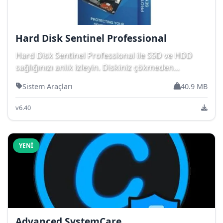
Hard Disk Sentinel Professional
Hard Disk Sentinel Professional ile SSD ve HDD
sağlığınızı anlık izleyin. Diskiniz çökmeden...
Sistem Araçları
40.9 MB
v6.40
YENI
Advanced SystemCare