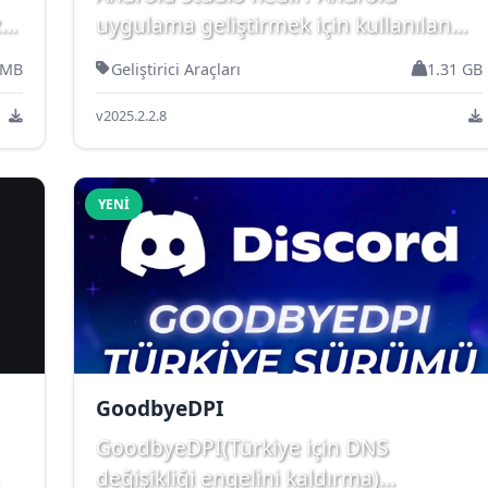
z
uygulama geliştirmek için kullanılan
resmi IDE’nin özellikleri, ...
 MB
Geliştirici Araçları
1.31 GB
v2025.2.2.8
YENI
GoodbyeDPI
GoodbyeDPI(Türkiye için DNS
değişikliği engelini kaldırma)