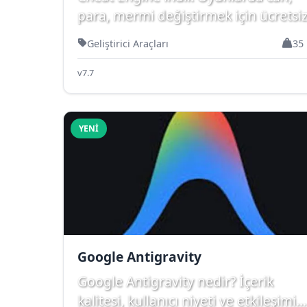
para, mermi değiştirmek için ücretsi
bellek editörü. Tek o...
Geliştirici Araçları
35
v7.7
YENI
Google Antigravity
Google Antigravity nedir? İçerik
kalitesi, kullanıcı niyeti ve etkileşimi