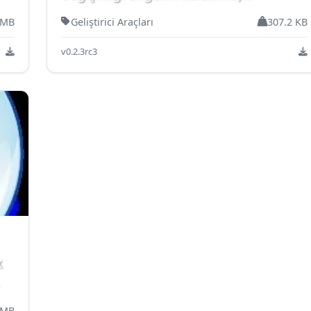
Türkiye'deki internet kullanıcıl...
 MB
Geliştirici Araçları
307.2 KB
v0.2.3rc3
k
 MB