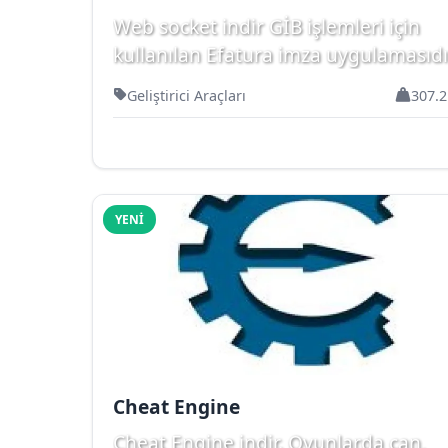
Web socket indir GİB işlemleri için
kullanılan Efatura imza uygulamasıdı
Geliştirici Araçları
307.2
YENI
Cheat Engine
Cheat Engine indir. Oyunlarda can,