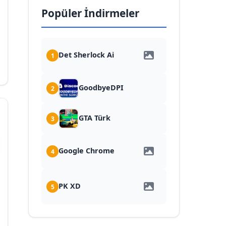
Popüler İndirmeler
Det Sherlock Ai
1
GoodbyeDPI
2
GTA Türk
3
Google Chrome
4
PK XD
5