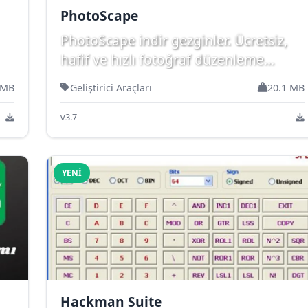
PhotoScape
PhotoScape indir gezginler. Ücretsiz,
hafif ve hızlı fotoğraf düzenleme
programı. Toplu işlem...
 MB
Geliştirici Araçları
20.1 MB
v3.7
YENI
Hackman Suite