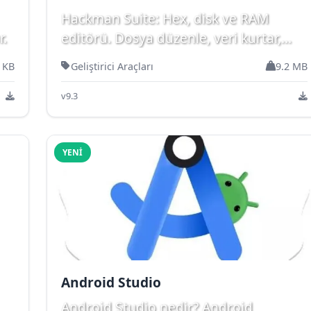
Hackman Suite: Hex, disk ve RAM
r.
editörü. Dosya düzenle, veri kurtar,
oyunlarda değişiklik yap. ...
 KB
Geliştirici Araçları
9.2 MB
v9.3
YENI
Android Studio
Android Studio nedir? Android