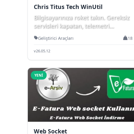
Chris Titus Tech WinUtil
Bilgisayarınıza roket takın. Gereksiz
servisleri kapatan, telemetri
engelleyen Chris Titus WinUti...
Geliştirici Araçları
18
v26.05.12
YENI
Web Socket