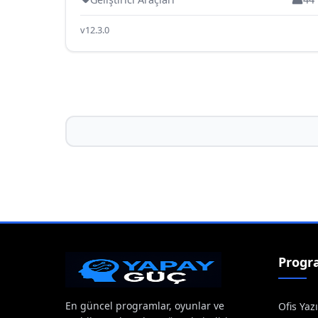
v12.3.0
Progr
En güncel programlar, oyunlar ve
Ofis Yazı