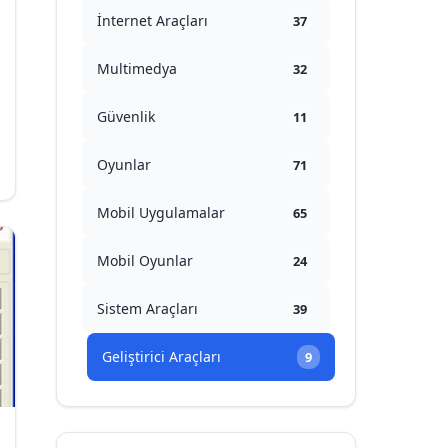
İnternet Araçları
37
Multimedya
32
Güvenlik
11
Oyunlar
71
Mobil Uygulamalar
65
Mobil Oyunlar
24
Sistem Araçları
39
Geliştirici Araçları
9