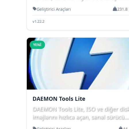
merkeze alan bu yeni ...
Geliştirici Araçları
231.8
v1.22.2
YENI
DAEMON Tools Lite
DAEMON Tools Lite, ISO ve diğer dis
imajlarını hızlıca açan, sanal sürücü
oluşturan hafif...
Geliştirici Araçları
44