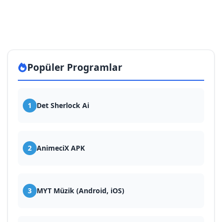
Popüler Programlar
1
Det Sherlock Ai
2
AnimeciX APK
3
MYT Müzik (Android, iOS)