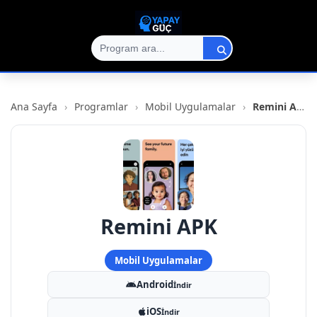
Ana Sayfa
›
Programlar
›
Mobil Uygulamalar
›
Remini APK
Remini APK
Mobil Uygulamalar
Android
İndir
iOS
İndir