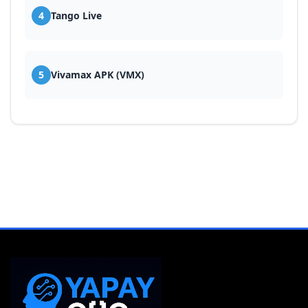
4
Tango Live
5
Vivamax APK (VMX)