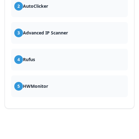
2
AutoClicker
3
Advanced IP Scanner
4
Rufus
5
HWMonitor