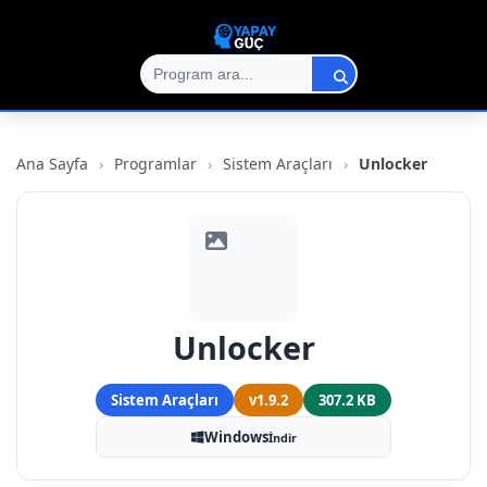
Ana Sayfa
›
Programlar
›
Sistem Araçları
›
Unlocker
Unlocker
Sistem Araçları
v1.9.2
307.2 KB
Windows
İndir